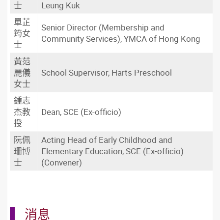
士
Leung Kuk
單芷
Senior Director (Membership and
筠女
Community Services), YMCA of Hong Kong
士
黃范
麗儀
School Supervisor, Harts Preschool
女士
鍾志
杰教
Dean, SCE (Ex-officio)
授
阮佩
Acting Head of Early Childhood and
珊博
Elementary Education, SCE (Ex-officio)
士
(Convener)
消息