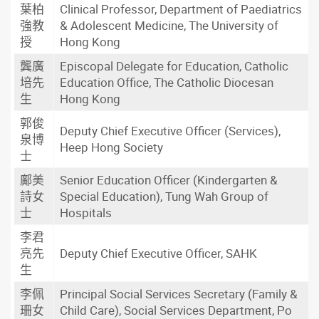
葉柏
Clinical Professor, Department of Paediatrics
強教
& Adolescent Medicine, The University of
授
Hong Kong
龔廣
Episcopal Delegate for Education, Catholic
培先
Education Office, The Catholic Diocesan
生
Hong Kong
郭俊
Deputy Chief Executive Officer (Services),
泉博
Heep Hong Society
士
鄺美
Senior Education Officer (Kindergarten &
詩女
Special Education), Tung Wah Group of
士
Hospitals
李君
亮先
Deputy Chief Executive Officer, SAHK
生
李佩
Principal Social Services Secretary (Family &
珊女
Child Care), Social Services Department, Po