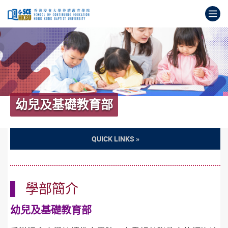
跳
打
到
主
開
要
始
內
主
容
要
內
容
幼兒及基礎教育部
學部簡介
幼兒及基礎教育部