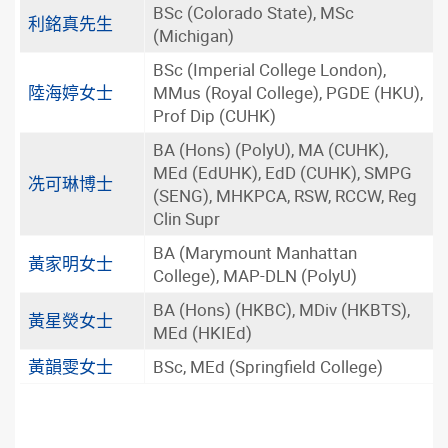
BSc (Colorado State), MSc
利銘真先生
(Michigan)
BSc (Imperial College London),
陸海婷女士
MMus (Royal College), PGDE (HKU),
Prof Dip (CUHK)
BA (Hons) (PolyU), MA (CUHK),
MEd (EdUHK), EdD (CUHK), SMPG
冼可琳博士
(SENG), MHKPCA, RSW, RCCW, Reg
Clin Supr
BA (Marymount Manhattan
黃家明女士
College), MAP-DLN (PolyU)
BA (Hons) (HKBC), MDiv (HKBTS),
黃星熒女士
MEd (HKIEd)
黃韻雯女士
BSc, MEd (Springfield College)