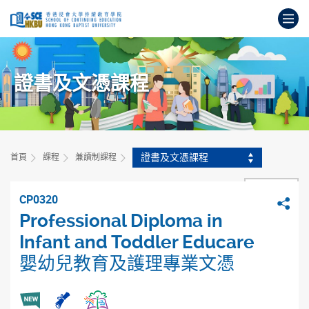
跳
打
到
主
開
要
始
內
主
容
證書及文憑課程
要
內
容
證書及文憑課程
首頁
課程
兼讀制課程
上一頁
CP0320
分
Professional Diploma in
Infant and Toddler Educare
嬰幼兒教育及護理專業文憑