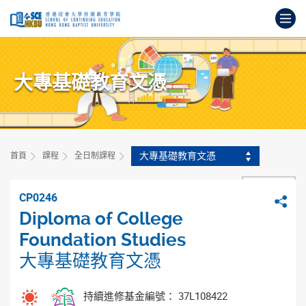
跳
打
到
主
開
要
始
內
主
容
大專基礎教育文憑
要
內
容
大專基礎教育文憑
首頁
課程
全日制課程
上一頁
CP0246
分
Diploma of College
Foundation Studies
大專基礎教育文憑
持續進修基金編號： 37L108422