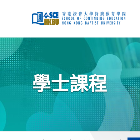
跳
到
主
要
內
容
開
始
主
要
內
容
學士課程