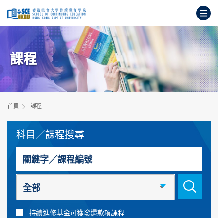
跳
打
到
主
開
要
始
內
主
容
課程
要
內
容
首頁
課程
科目／課程搜尋
搜尋關鍵字
全部
持續進修基金可獲發還款項課程