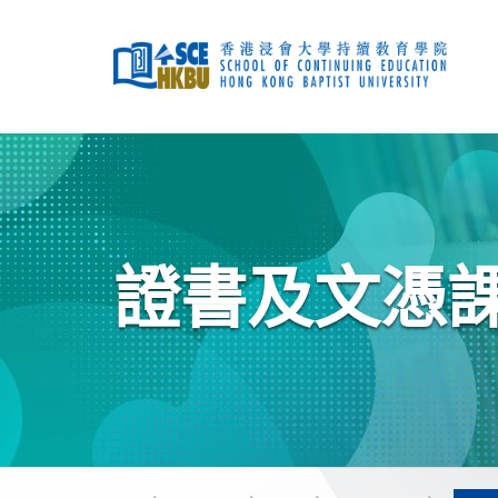
跳
到
主
要
內
容
開
始
主
要
內
容
證書及文憑