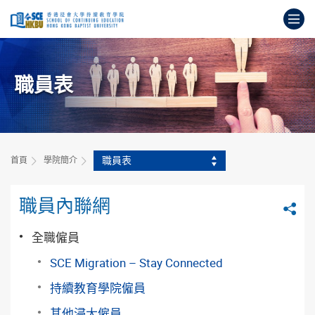
跳
打
到
主
開
要
始
內
主
容
職員表
要
內
容
職員表
首頁
學院簡介
職員內聯網
分
全職僱員
SCE Migration – Stay Connected
持續教育學院僱員
其他浸大僱員