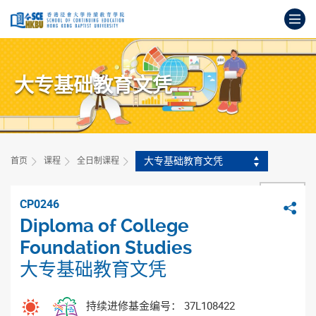
跳
打
到
主
开
要
始
内
主
容
大专基础教育文凭
要
内
容
大专基础教育文凭
首页
课程
全日制课程
返回
CP0246
分
Diploma of College
Foundation Studies
大专基础教育文凭
持续进修基金编号： 37L108422