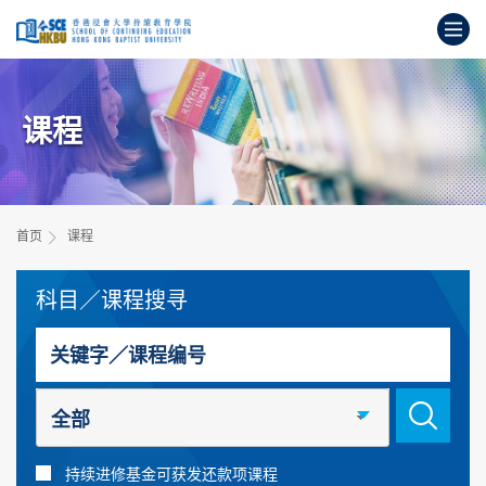
跳
打
到
主
开
要
始
内
主
容
课程
要
内
容
首页
课程
科目／课程搜寻
搜寻关键字
全部
持续进修基金可获发还款项课程