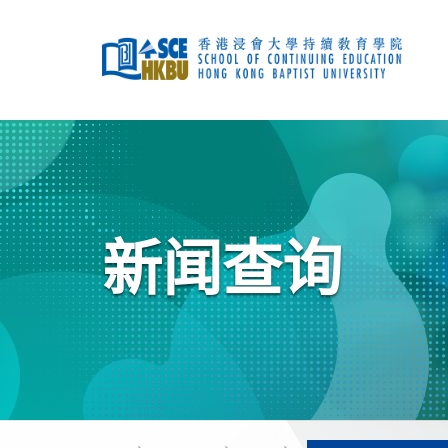
跳
到
主
要
内
容
开
始
主
要
内
容
新闻查询