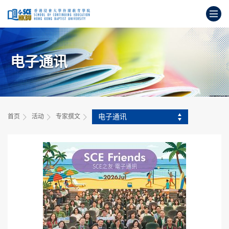
跳
打
到
主
开
要
始
内
主
容
电子通讯
要
内
容
电子通讯
首页
活动
专家撰文