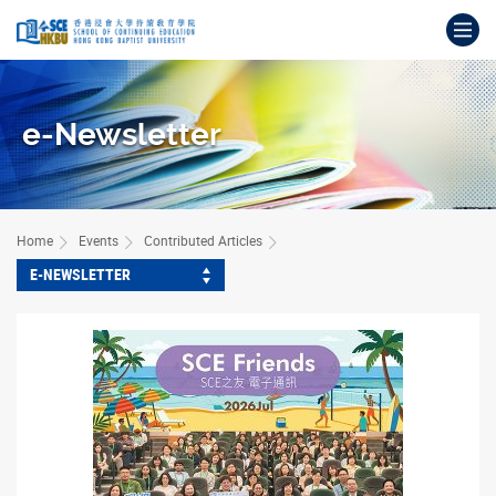
Skip
Op
to
main
Main
content
content
start
e-Newsletter
Home
Events
Contributed Articles
E-NEWSLETTER