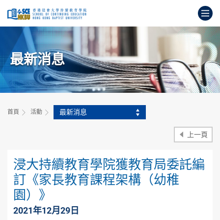
跳
打
到
主
開
要
始
內
主
容
最新消息
要
內
容
最新消息
首頁
活動
上一頁
浸大持續教育學院獲教育局委託編
訂《家長教育課程架構（幼稚
園）》
2021年12月29日