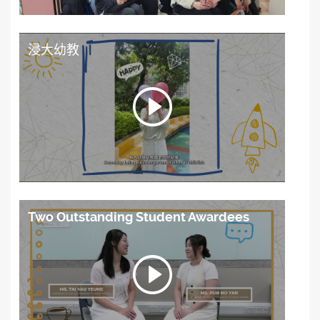
浸大幼教
Two Outstanding Student Awardees