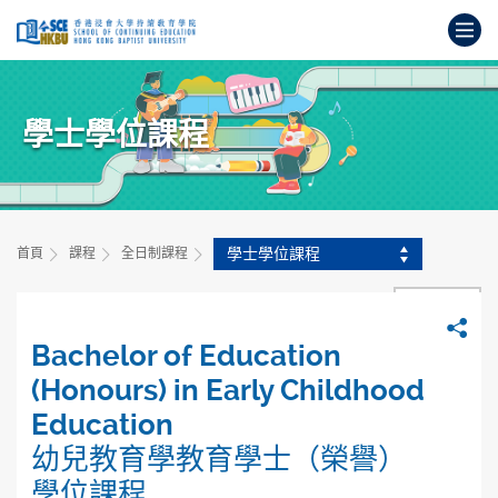
跳
打
到
主
開
要
始
內
主
容
學士學位課程
要
內
容
學士學位課程
首頁
課程
全日制課程
上一頁
分
Bachelor of Education
(Honours) in Early Childhood
Education
幼兒教育學教育學士（榮譽）
學位課程