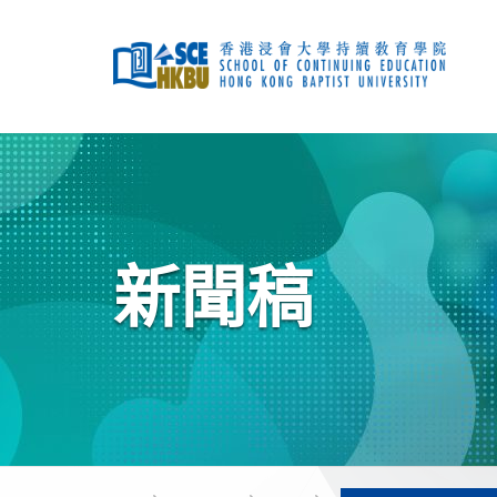
跳
到
主
要
內
容
開
始
主
要
內
容
新聞稿