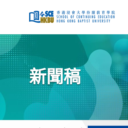
跳
到
主
要
內
容
開
始
主
要
內
容
新聞稿