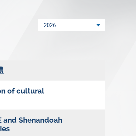
2026
禮
n of cultural
CE and Shenandoah
ies