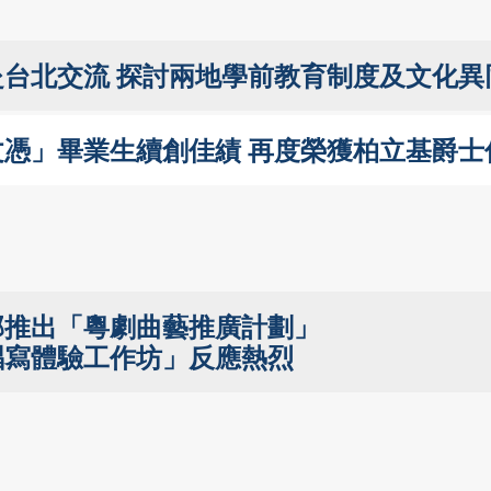
台北交流 探討兩地學前教育制度及文化異
憑」畢業生續創佳績 再度榮獲柏立基爵士
部推出「粵劇曲藝推廣計劃」
唱寫體驗工作坊」反應熱烈