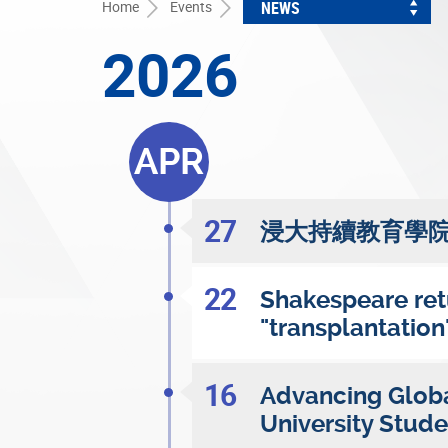
Home
Events
NEWS
2026
APR
27
浸大持續教育學
22
Shakespeare retu
"transplantation
16
Advancing Globa
University Stude