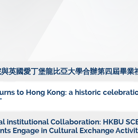
院與英國愛丁堡龍比亞大學合辦第四屆畢業
rns to Hong Kong: a historic celebratio
"
l institutional Collaboration: HKBU S
nts Engage in Cultural Exchange Activit