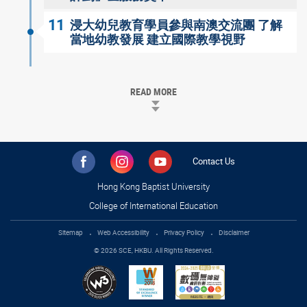
11
浸大幼兒教育學員參與南澳交流團 了解
當地幼教發展 建立國際教學視野
READ MORE
Contact Us
Hong Kong Baptist University
College of International Education
Sitemap
Web Accessibility
Privacy Policy
Disclaimer
© 2026 SCE, HKBU. All Rights Reserved.