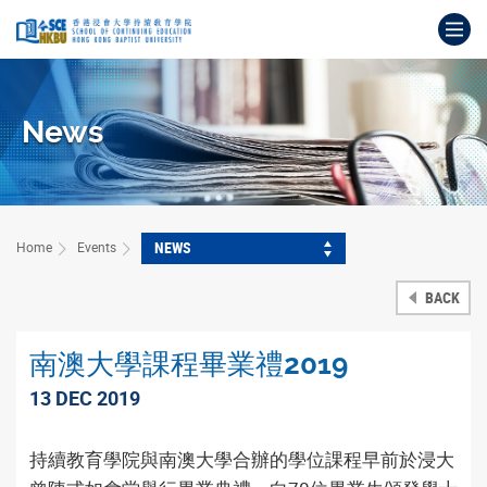
Skip
Op
to
main
Main
content
content
start
News
NEWS
Home
Events
BACK
南澳大學課程畢業禮2019
13 DEC 2019
持續教育學院與南澳大學合辦的學位課程早前於浸大