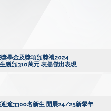
獎學金及獎項頒獎禮2024
生獲頒310萬元 表揚傑出表現
逾3300名新生 開展24/25新學年