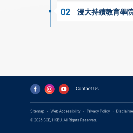
02
浸大持續教育學院
Contact Us
Sitemap
Web Accessibility
Privacy Policy
Disclaime
© 2026 SCE, HKBU. All Rights Reserved.