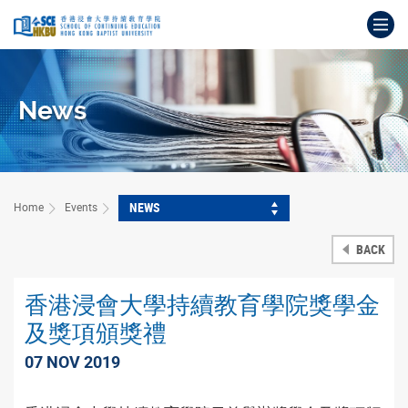
Skip
Op
to
main
Main
content
content
start
News
NEWS
Home
Events
BACK
香港浸會大學持續教育學院獎學金
及獎項頒獎禮
07 NOV 2019