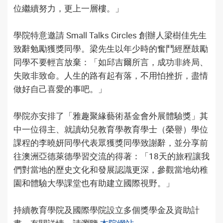
位繼續努力，更上一層樓。」
學院特意邀請 Small Talks Circles 創辦人梁樹佳先生
致辭勉勵獲獎同學。梁先生以年少時的奮鬥經歷鼓勵
同學不要輕言放棄：「如邱吉爾所言，成功非終局、
失敗非致命。人生的路有起有落，不用怕挫折，盡情
做好自己喜愛的事吧。」
學院亦安排了「雅趣聚緣藝術基金會外展體驗獎」其
中一位得主、就讀幼兒教育學教育學士（榮譽）學位
課程的李曉妍同學代表眾獲獎同學致謝辭，並分享前
往澳洲亞德萊德學習交流的得著：「18天的旅程讓我
們對當地的歷史文化和發展認識更深，參觀當地幼稚
園和體驗大學課堂也有助建立國際視野。」
持續教育學院及國際學院設立多個獎學金及資助計