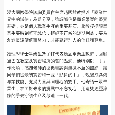
浸大國際學院諮詢委員會主席趙國雄教授以「商業世
界中的誠信」為題分享，強調誠信是商業繁榮的堅實
基礎，亦是個人職業生涯的重要基石。趙教授提醒畢
業生要時刻堅守誠信，拒絕不正當的短期利益，要為
創造長遠價值而努力，才能贏得別人的信任和尊重。
護理學學士畢業生馮子軒代表應屆畢業生致辭，回顧
過去在教室及實習場所的奮鬥點滴。他特別以「手」
作比喻，感謝老師的循循善誘與無微不至的照顧，讓
同學們從最初實習時一雙「顫抖的手」，蛻變成具備
專業技能、充滿力量與同理心的雙手。他寄語一眾畢
業生，在面對未來的挑戰中不忘初心，用這雙經歷淬
鍊的手去守護生命及啟迪下一代。