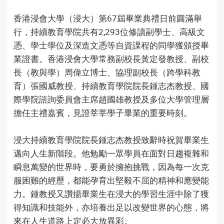
香港浸會大學（浸大）第67屆畢業典禮日前圓滿舉
行，持續教育學院共有2,293位修讀副學士、高級文
憑、學士學位及深造文憑等自資課程的同學獲頒授畢
業證書。香港浸會大學常務副校長黃定發教授、副校
長（教與學）周偉立博士、協理副校長（跨學科教
育）張國威教授、持續教育學院院長鍾志杰教授、國
際學院諮詢委員會主席趙國雄教授及多位大學管理層
擔任主禮嘉賓，見證莘莘學子畢業的重要時刻。
浸大持續教育學院院長鍾志杰教授致辭時祝賀畢業生
邁向人生新階段。他勉勵一眾學員在面對日趨複雜和
瞬息萬變的世界時，要勇於擁抱挑戰，因為每一次克
服困難的經歷，都能孕育出堅毅不屈的精神和應變能
力。鍾教授又讚揚畢業生在浸大的學習生涯中除了獲
得知識和技能外，亦培養出足以改變世界的心態，將
來在人生道路上定必大放異彩。