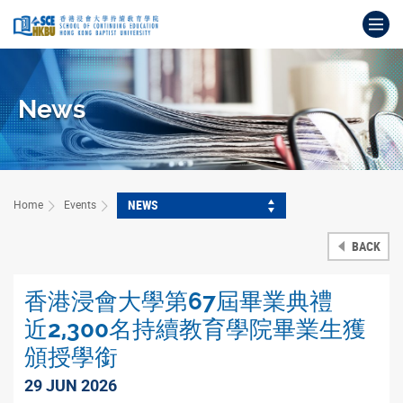
Skip
Op
to
main
Main
content
content
start
News
NEWS
Home
Events
BACK
香港浸會大學第67屆畢業典禮
近2,300名持續教育學院畢業生獲
頒授學銜
29 JUN 2026