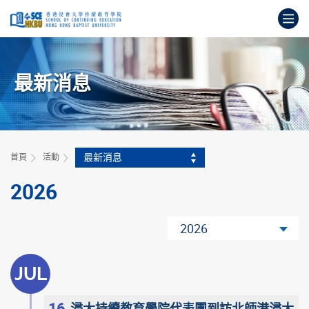
跳
打
到
主
開
要
始
內
主
容
最新消息
要
內
容
最新消息
首頁
活動
2026
2026
JUL
16