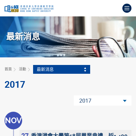
跳
打
到
主
開
要
始
內
主
容
最新消息
要
內
容
最新消息
首頁
活動
2017
2017
NOV
27