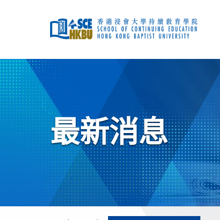
跳
到
主
要
内
容
开
始
主
要
内
容
最新消息