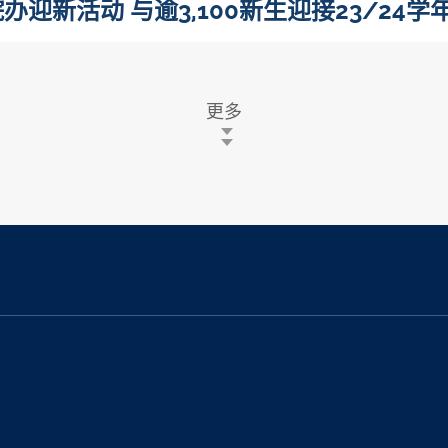
迎新活动 与逾3,100新生迎接23/24学
更多