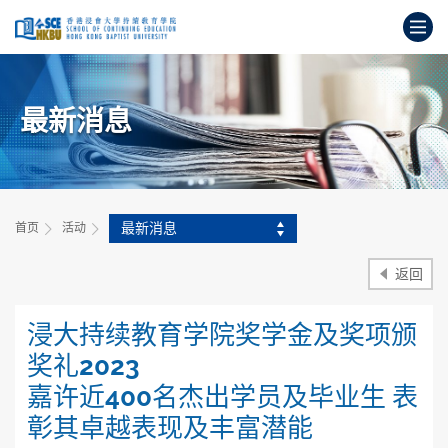
跳
打
到
主
开
要
始
内
主
容
最新消息
要
内
容
最新消息
首页
活动
返回
浸大持续教育学院奖学金及奖项颁
奖礼2023
嘉许近400名杰出学员及毕业生 表
彰其卓越表现及丰富潜能