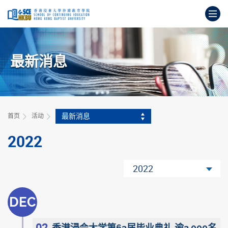
跳
打
到
主
开
要
始
内
主
容
最新消息
要
内
容
最新消息
首页
活动
2022
2022
DEC
02