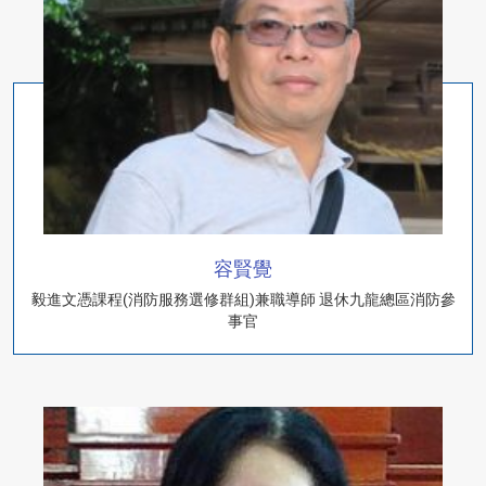
容賢覺
毅進文憑課程(消防服務選修群組)兼職導師 退休九龍總區消防參
事官