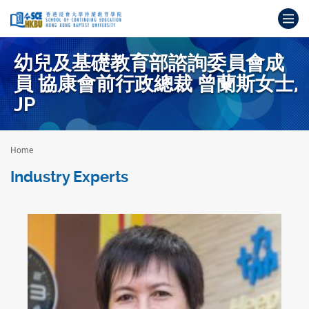
Skip
Op
to
main
Main
content
content
幼兒及基礎教育部諮詢委員會成
start
員 協康會前行政總裁 曾蘭斯女士,
JP
Home
Industry Experts