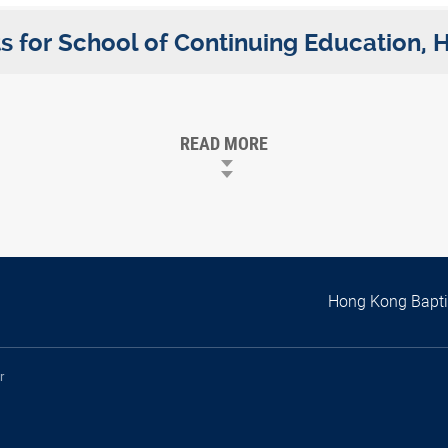
 for School of Continuing Education,
READ MORE
Hong Kong Baptis
r