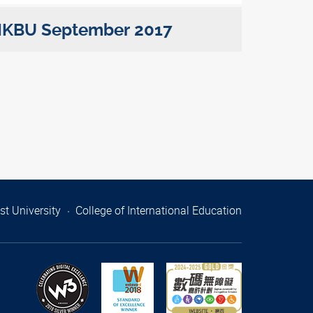
 HKBU September 2017
t University
College of International Education