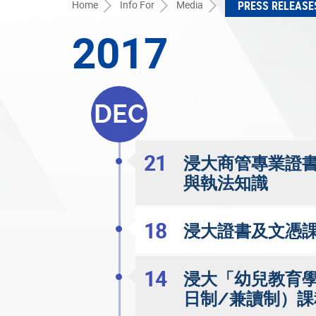
Home
Info For
Media
PRESS RELEASE
2017
DEC
21
浸大商管專業證書
與執法知識
18
浸大證書及文憑課
14
浸大「幼兒教育
日制/兼讀制）課