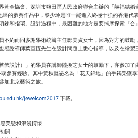
界黃金協會、深圳市鹽田區人民政府聯合主辦的「囍福結婚
家及地區的參賽作品中，黎少玲是唯一能進入終極十強的香港
項鍊和指環。設計過程中，最困難的地方是要揣摩探索『合
員不約而同多謝學術統籌主任鄺美貞女士，因為對方的鼓勵
也感謝導師葉宣恆先生在設計問題上悉心指導，以及在繪製
首飾設計）」的學員在講師陸換芝女士的鼓勵下，亦參加了
，爭取參賽經驗。其中黃秋懿憑名為「花天錦地」的手鐲榮獲
參加北京藝術之旅。
hkbu.edu.hk/jewelcom2017
下載。
吊墜充滿動感美態和浪漫情懷
竇初開