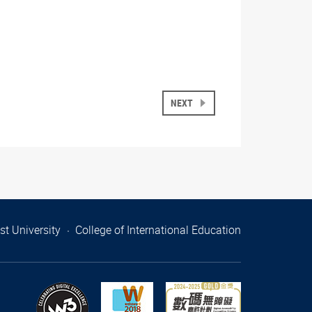
NEXT
t University
College of International Education