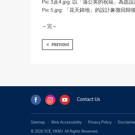
Pic 3及4.jpg: 以「蒲公英的祝福」為
Pic 5.jpg: 「花天錦地」的設計象徵
～完～
PREVIOUS
Contact Us
Sitemap
Web Accessibility
Privacy Policy
Disclaime
© 2026 SCE, HKBU. All Rights Reserved.