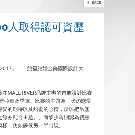
BACK
00人取得認可資歷
比賽2017」、「囍福結婚金飾國際設計大
ALL RIVER品牌主辦的首飾設計比賽
穎而出奪得亞軍及季軍。比賽的主題為「犬の戀愛
戀愛的期待以及甜蜜的心情，所以把吊墜
之餘亦配合主題。」而黎少玲則認為初戀
模樣，仿如靜候另一半出現。