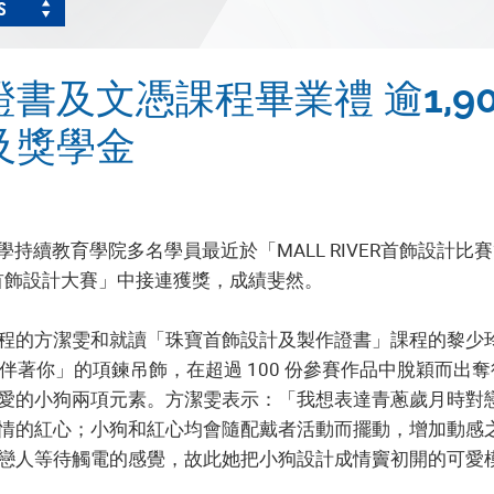
S
書及文憑課程畢業禮 逾1,9
及獎學金
大學持續教育學院多名學員最近於「MALL RIVER首飾設計
翠首飾設計大賽」中接連獲獎，成績斐然。
的方潔雯和就讀「珠寶首飾設計及製作證書」課程的黎少玲在M
ove」和「伴著你」的項鍊吊飾，在超過 100 份參賽作品中脫
愛的小狗兩項元素。方潔雯表示：「我想表達青蔥歲月時對
情的紅心；小狗和紅心均會隨配戴者活動而擺動，增加動感
戀人等待觸電的感覺，故此她把小狗設計成情竇初開的可愛