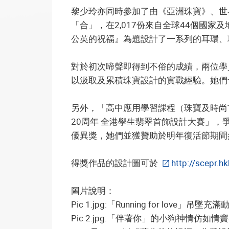
黎少玲亦同時參加了由《亞洲珠寶》、世
「合」，在2,017份來自全球44個國
公英的祝福』為題設計了一系列的耳環、
對於初次啼聲即得到不俗的成績，兩位學
以汲取及累積珠寶設計的實戰經驗。她們
另外，「高中應用學習課程（珠寶及時尚
20周年 全港學生翡翠首飾設計大賽」
優異獎，她們並獲贊助於明年復活節期間
得獎作品的設計圖可於
http://scepr.
圖片說明：
Pic 1.jpg:「Running for love」
Pic 2.jpg:「伴著你」的小狗神情仿如情