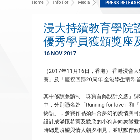
Home
Info For
Media
PRESS RELEASE
浸大持續教育學院證
優秀學員獲頒獎座
16 NOV 2017
（2017年11月16日，香港） 香港浸會
賽」及「慶祝回歸20周年 全港學生翡
其中修讀兼讀制「珠寶首飾設計文憑」課程
中，分別憑名為「Running for l
物語」，參賽作品須結合夢幻的愛情與可
設計成滿懷希冀及歡欣的小狗奔向象徵愛
時總是盼望與情人朝夕相見，並默默佇候