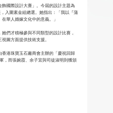
金飾國際設計大賽」。今屆的設計主題為
代表，入圍素金組總選。她指出：「我以『蒲
』在華人婚嫁文化中的意義。」
，她們才積極參與不同類型的設計比賽，
三視圖方面提供技術支援。
由香港珠寶玉石廠商會主辦的「慶祝回歸
季軍，而張婉霞、余子宜與司徒淑明則獲頒