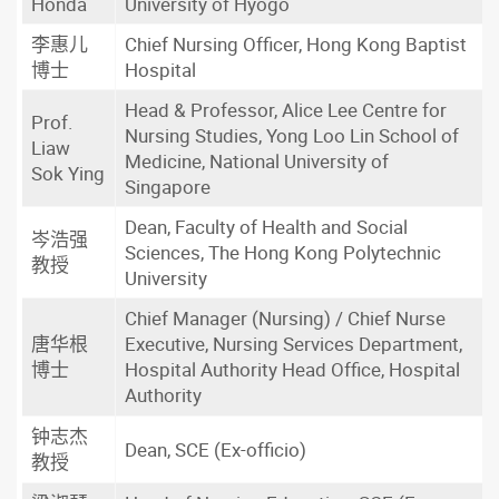
Honda
University of Hyogo
李惠儿
Chief Nursing Officer, Hong Kong Baptist
博士
Hospital
Head & Professor, Alice Lee Centre for
Prof.
Nursing Studies, Yong Loo Lin School of
Liaw
Medicine, National University of
Sok Ying
Singapore
Dean, Faculty of Health and Social
岑浩强
Sciences, The Hong Kong Polytechnic
教授
University
Chief Manager (Nursing) / Chief Nurse
唐华根
Executive, Nursing Services Department,
博士
Hospital Authority Head Office, Hospital
Authority
钟志杰
Dean, SCE (Ex-officio)
教授