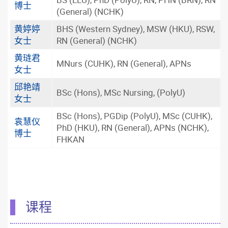
博士
(General) (NCHK)
黄婷婷
BHS (Western Sydney), MSW (HKU), RSW,
女士
RN (General) (NCHK)
黄琏君
MNurs (CUHK), RN (General), APNs
女士
邱艳靖
BSc (Hons), MSc Nursing, (PolyU)
女士
BSc (Hons), PGDip (PolyU), MSc (CUHK),
袁慧仪
PhD (HKU), RN (General), APNs (NCHK),
博士
FHKAN
课程