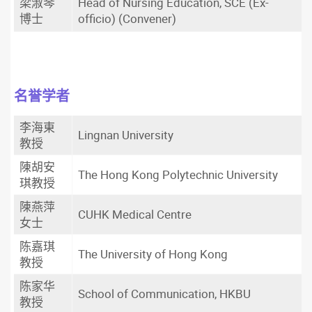
梁淑琴
Head of Nursing Education, SCE (Ex-
博士
officio) (Convener)
名誉学者
李海東
Lingnan University
教授
陳胡安
The Hong Kong Polytechnic University
琪教授
陳燕萍
CUHK Medical Centre
女士
陈嘉琪
The University of Hong Kong
教授
陈家华
School of Communication, HKBU
教授