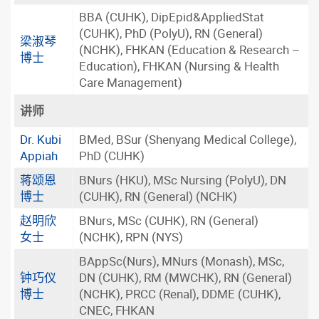
BBA (CUHK), DipEpid&AppliedStat
(CUHK), PhD (PolyU), RN (General)
梁淑琴
(NCHK), FHKAN (Education & Research –
博士
Education), FHKAN (Nursing & Health
Care Management)
讲师
Dr. Kubi
BMed, BSur (Shenyang Medical College),
Appiah
PhD (CUHK)
蒋颂恩
BNurs (HKU), MSc Nursing (PolyU), DN
博士
(CUHK), RN (General) (NCHK)
赵明欣
BNurs, MSc (CUHK), RN (General)
女士
(NCHK), RPN (NYS)
BAppSc(Nurs), MNurs (Monash), MSc,
钟巧仪
DN (CUHK), RM (MWCHK), RN (General)
博士
(NCHK), PRCC (Renal), DDME (CUHK),
CNEC, FHKAN