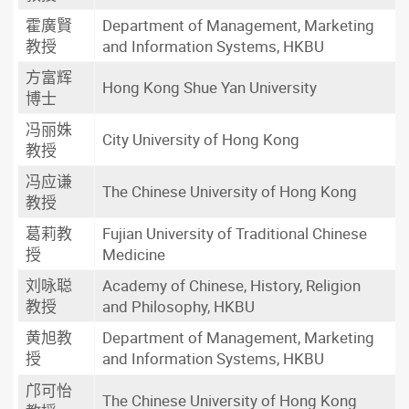
霍廣賢
Department of Management, Marketing
教授
and Information Systems, HKBU
方富辉
Hong Kong Shue Yan University
博士
冯丽姝
City University of Hong Kong
教授
冯应谦
The Chinese University of Hong Kong
教授
葛莉教
Fujian University of Traditional Chinese
授
Medicine
刘咏聪
Academy of Chinese, History, Religion
教授
and Philosophy, HKBU
黄旭教
Department of Management, Marketing
授
and Information Systems, HKBU
邝可怡
The Chinese University of Hong Kong