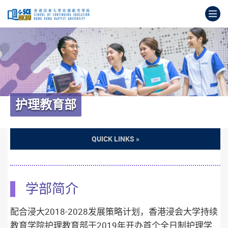
跳
打
到
主
开
要
始
内
主
容
要
内
容
护理教育部
学部简介
配合浸大2018-2028发展策略计划，香港浸会大学持续
教育学院护理教育部于2019年开办首个全日制护理学