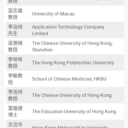
教授
蓝志雄
University of Macau
教授
李治纬
Application Technology Company
先生
Limited
梁灏锵
The Chinese University of Hong Kong,
教授
Shenzhen
李咪咪
The Hong Kong Polytechnic University
教授
李敏教
School of Chinese Medicine, HKBU
授
李浩祥
The Chinese University of Hong Kong
教授
雷雄德
The Education University of Hong Kong
博士
文洁华
Hong Kong Metropolitan University