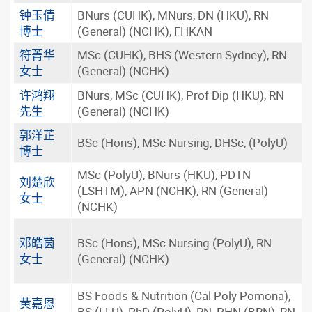
钟玉倩
BNurs (CUHK), MNurs, DN (HKU), RN
博士
(General) (NCHK), FHKAN
符菁华
MSc (CUHK), BHS (Western Sydney), RN
女士
(General) (NCHK)
许鸿翔
BNurs, MSc (CUHK), Prof Dip (HKU), RN
先生
(General) (NCHK)
郭洋芷
BSc (Hons), MSc Nursing, DHSc, (PolyU)
博士
MSc (PolyU), BNurs (HKU), PDTN
刘楚欣
(LSHTM), APN (NCHK), RN (General)
女士
(NCHK)
邓皓茵
BSc (Hons), MSc Nursing (PolyU), RN
女士
(General) (NCHK)
BS Foods & Nutrition (Cal Poly Pomona),
黄嘉恩
BS (LLU), PhD (PolyU), RN, PHN (BRN), RN