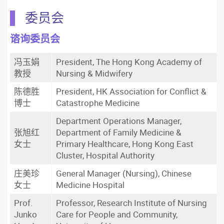
委员会
谘询委员会
冯玉娟
President, The Hong Kong Academy of
教授
Nursing & Midwifery
陈德胜
President, HK Association for Conflict &
博士
Catastrophe Medicine
Department Operations Manager,
张旭红
Department of Family Medicine &
女士
Primary Healthcare, Hong Kong East
Cluster, Hospital Authority
庄美珍
General Manager (Nursing), Chinese
女士
Medicine Hospital
Prof.
Professor, Research Institute of Nursing
Junko
Care for People and Community,