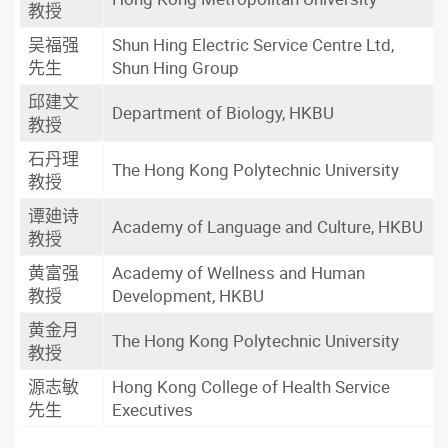
教授
吴福强
Shun Hing Electric Service Centre Ltd,
先生
Shun Hing Group
邱建文
Department of Biology, HKBU
教授
石丹理
The Hong Kong Polytechnic University
教授
谭廸诗
Academy of Language and Culture, HKBU
教授
黄富强
Academy of Wellness and Human
教授
Development, HKBU
黄金月
The Hong Kong Polytechnic University
教授
源志敏
Hong Kong College of Health Service
先生
Executives