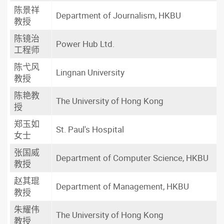
陈景祥
Department of Journalism, HKBU
教授
陈镜治
Power Hub Ltd.
工程师
陈弋风
Lingnan University
教授
陈艳教
The University of Hong Kong
授
郑玉如
St. Paul's Hospital
女士
张国威
Department of Computer Science, HKBU
教授
赵其琨
Department of Management, HKBU
教授
朱耀伟
The University of Hong Kong
教授