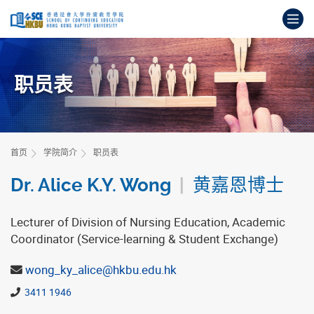
跳
打
到
主
开
要
始
内
主
容
职员表
要
内
容
首页
学院简介
职员表
Dr. Alice K.Y. Wong
|
黄嘉恩博士
Lecturer of Division of Nursing Education, Academic
Coordinator (Service-learning & Student Exchange)
wong_ky_alice@hkbu.edu.hk
3411 1946