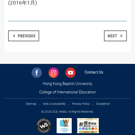
(2016年1月)
PREVIOUS
NEXT
Contact Us
Hong Kong Baptist University
College of International Education
Sitemap
Web Accessibility
Privacy Policy
Disclaimer
© 2026 SCE, HKBU. All Rights Reserved.