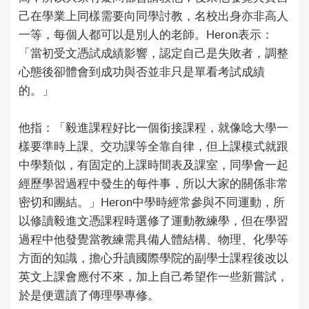
己在學業上同樣需要向同學討教，名校出身亦非高人
一等，每個人都可以是別人的老師。Heron表示：
「當初受文憑試成績影響，認定自己是失敗者，調整
心態後卻體會到成功與否並非只是單看考試成績
的。」
他指：「毅進課程好比一個銜接課程，就像唸大學一
樣要準時上課、交功課等全靠自律，但上課模式就跟
中學類似，有固定的上課時間表及課室，同學會一起
經歷學習過程中發生的每件事，所以大家的關係非常
密切和團結。」Heron中學時經常參與不同運動，所
以修讀毅進文憑課程時選修了運動教練學，但在學習
過程中他發覺當教練需具備人體結構、物理、化學等
方面的知識，擔心升讀國際學院的副學士課程後改以
英文上課會應付不來，加上自己希望作一些新嘗試，
於是便選讀了傳理學專修。