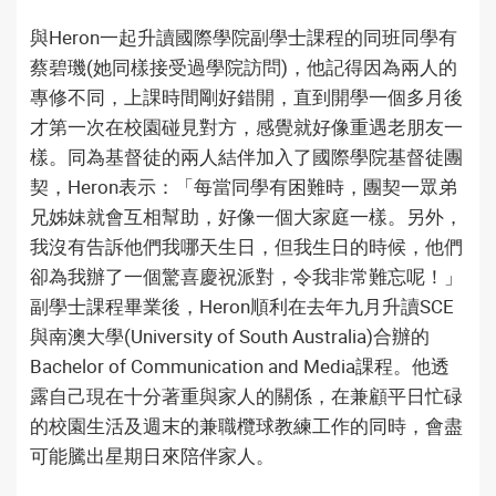
與Heron一起升讀國際學院副學士課程的同班同學有
蔡碧璣(她同樣接受過學院訪問)，他記得因為兩人的
專修不同，上課時間剛好錯開，直到開學一個多月後
才第一次在校園碰見對方，感覺就好像重遇老朋友一
樣。同為基督徒的兩人結伴加入了國際學院基督徒團
契，Heron表示：「每當同學有困難時，團契一眾弟
兄姊妹就會互相幫助，好像一個大家庭一樣。另外，
我沒有告訴他們我哪天生日，但我生日的時候，他們
卻為我辦了一個驚喜慶祝派對，令我非常難忘呢！」
副學士課程畢業後，Heron順利在去年九月升讀SCE
與南澳大學(University of South Australia)合辦的
Bachelor of Communication and Media課程。他透
露自己現在十分著重與家人的關係，在兼顧平日忙碌
的校園生活及週末的兼職欖球教練工作的同時，會盡
可能騰出星期日來陪伴家人。