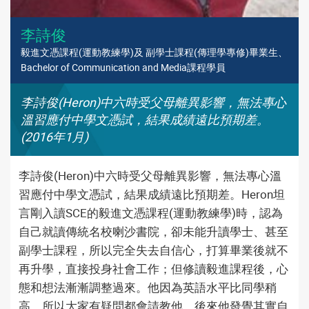
李詩俊
毅進文憑課程(運動教練學)及 副學士課程(傳理學專修)畢業生、
Bachelor of Communication and Media課程學員
李詩俊(Heron)中六時受父母離異影響，無法專心
溫習應付中學文憑試，結果成績遠比預期差。
(2016年1月)
李詩俊(Heron)中六時受父母離異影響，無法專心溫
習應付中學文憑試，結果成績遠比預期差。Heron坦
言剛入讀SCE的毅進文憑課程(運動教練學)時，認為
自己就讀傳統名校喇沙書院，卻未能升讀學士、甚至
副學士課程，所以完全失去自信心，打算畢業後就不
再升學，直接投身社會工作；但修讀毅進課程後，心
態和想法漸漸調整過來。他因為英語水平比同學稍
高，所以大家有疑問都會請教他，後來他發覺其實自