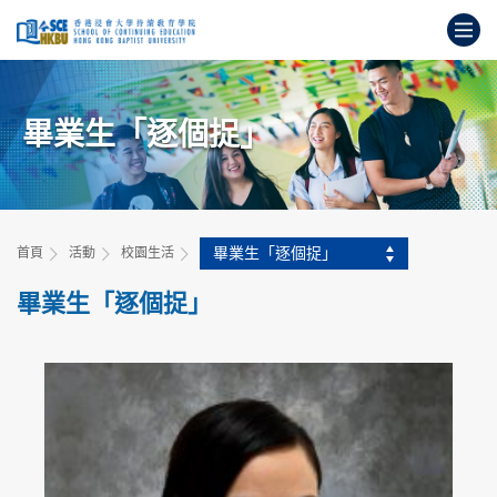
跳
打
到
主
開
要
始
內
主
容
畢業生「逐個捉」
要
內
容
畢業生「逐個捉」
首頁
活動
校園生活
畢業生「逐個捉」