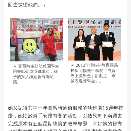
回去探望他們。」
2012年獲時任教育局局
實習時協助幼稚園學生
長孫明揚先生領發「自資
用畫紙砌成港鐵車箱，孩
專上獎學金」計劃之「卓
子的投入讓她很有滿足
越表現獎學金」。
感。
她又記得其中一年實習時適值服務的幼稚園15週年校
慶，她忙於幫手安排有關的活動，以致只剩下兩週去
完成原本有五個星期統籌的教學專題。幸好她的視導