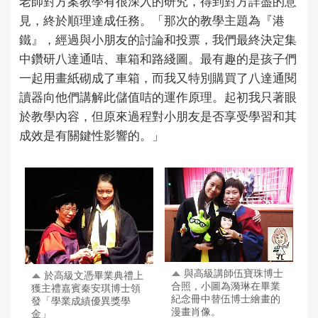
老師對方案教學有很深入的研究，得到對方詳盡的意
見，終於順理達成任務。「那次的教學主題為『港
鐵』，經過與小朋友的討論和投票，我們最終決定集
中鑽研八達通咭、車箱和路綫圖。最有趣的是孩子們
一起用畫紙砌成了車箱，而我又特別購買了八達通閱
讀器向他們講解此儲值咭的運作原理。起初我只著眼
於教學內容，但原來過程對小朋友是否享受學習和其
成效是有關鍵性影響的。」
與高級講師伍寶珠博士
於高級文憑畢業典禮上
合照，小圖為漪琳在畢業
獲主禮嘉賓秦安琪博士領
紀念冊中替伍博士繪畫的
發「學業成績優異獎學
漫畫肖像。
金」