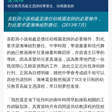
幼兒教育高級文憑課程畢業生、幼稚園老師
喜歡與小孩相處是擔任幼稚園老師的必要條件，
對此要求梁漪琳絕對勝任。(2013年7月)
喜歡與小孩相處是擔任幼稚園老師的必要條件，對此
要求梁漪琳絕對勝任。中學時期，學過畫畫和現代舞
的她已教過兩年兒童繪畫和舞蹈班，亦當過主日學的
導師。因為喜愛幼兒童真滿溢，認為教導他們是一份
既很開心又饒富挑戰的工作，故此立定志向投身幼師
行列。正因為目標明確，雖然中學會考成績不俗可以
原校升讀預科，漪琳還是毅然報讀了SCE全日制的幼
兒教育高級文憑課程，早日朝夢想進發。
「我想還是省下唸預科的兩年時間早點換取相關的工
作經驗划算。其實當時共有四間提供幼教課程的院校