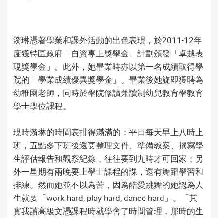
漪琳憑著學業和課外活動的出色表現，於2011-12年
度獲特區政府「自資專上獎學金」計劃頒發「卓越表
現獎學金」。此外，她畢業時亦以第一名成績取得學
院的「學業成績優異獎學金」。畢業後她旋即獲聘為
幼稚園老師，同時於學院修讀兼讀制幼兒教育學教育
學士學位課程。
現時漪琳的時間表排得滿滿的：平日每天早上八時上
班，五點多下班後還要整理文件、準備教案、撰寫學
生評估報告和觀察紀錄，往往要到九時才可回家；另
外一星期有兩晚要上學士課程的課，還有舞蹈學習和
排練。然而她並不以為苦，因為酷愛跳舞的她認為人
生就要「work hard, play hard, dance hard」。「其
實我讀高級文憑課程時就學會了時間管理，那時的生