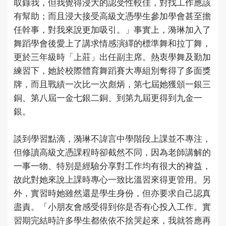
取錄我，但我覺得浸大的認受性較佳，對找工作應該
有幫助；而且浸大接受高級文憑學生參加學會甚至擔
任幹事，對我來說更加吸引。」事實上，漪琳加入了
舞蹈學會後愛上了講求情感演繹的標準舞和拉丁舞，
更於三年級時「上莊」出任副主席。熱衷學舞及勤加
練習下，她於校際體育舞蹈賽大專組別奪得了多面獎
牌，而且戰績一次比一次彪炳，第七屆她獲頒一銀三
銅、第八屆一金七銀二銅、到第九屆更得到九金一
銀。
談到學習點滴，漪琳不諱言中學階段上課並不專注，
但修讀高級文憑課程時卻截然不同，因為老師講解的
一事一物、特別是經驗分享對工作均有很大的裨益，
故此對她來說上課時專心一致比溫習來得更管用。另
外，實習時她雖然還是學生身份，但亦要求自己認真
盡責。「小朋友會感受得到你是否有心投入工作。實
習期完結時許多學生都依依不捨哭起來，我就答應再