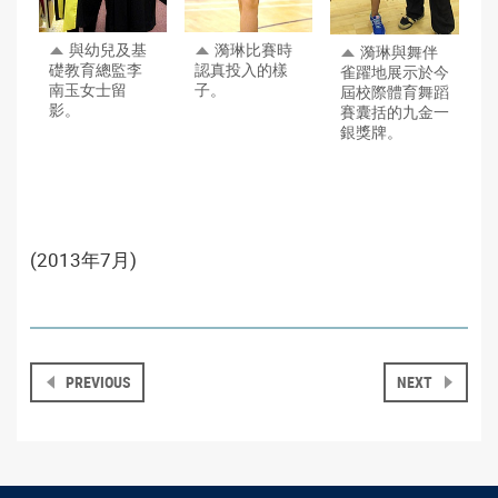
漪琳比賽時
與幼兒及基
漪琳與舞伴
認真投入的樣
礎教育總監李
雀躍地展示於今
子。
南玉女士留
屆校際體育舞蹈
影。
賽囊括的九金一
銀獎牌。
(2013年7月)
PREVIOUS
NEXT