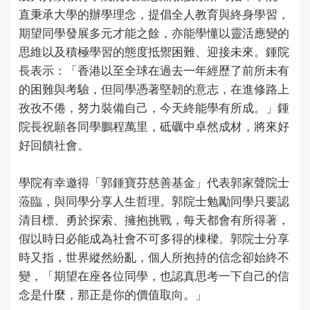
直秉承大學的辦學理念，提倡全人教育與終身學習，
期望同學發展多元才能之餘，亦能學懂以靈活應變的
思維以及積極學習的態度抵禦困難、迎接未來。鍾院
長表示：「香港以至全球在過去一年經歷了前所未有
的困難與考驗，但同學憑著堅韌的意志，在進修路上
孜孜不倦，努力裝備自己，今天終能學有所成。」鍾
院長祝願各同學鵬程萬里，砥礪中卓然成材，將來好
好回饋社會。
學院有幸邀得「郭鍾寶芬慈善基金」代表郭家聲院士
蒞臨，與同學分享人生哲理。郭院士勉勵同學只要認
清目標、勇於探索、擁抱挑戰，每天都會有所得著，
假以時日必能成為社會不可多得的棟樑。郭院士分享
時又指，世界縱然紛亂，個人所抱持的信念卻始終不
變，「期望在座各位同學，也認真思考一下自己的信
念是什麼，那正是你的價值取向。」