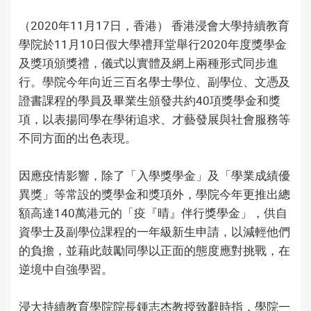
（2020年11月17日，香港） 香港浸會大學持續教育
學院於11月10日假大學禮拜堂舉行2020年度獎學金
及獎項頒獎禮，儀式以實體及網上兩種形式同步進
行。學院今年向近三百名學士學位、副學位、文憑及
證書課程的學員及畢業生頒發共約40項獎學金和獎
項，以表揚同學在學術追求、才藝發展與社會服務等
不同方面的出色表現。
因應疫情影響，除了「入學獎學金」及「學業成績優
異獎」等常設的獎學金和獎項外，學院今年更推出總
額高達140萬港元的「疫『晴』伴行獎學金」，供自
資學士及副學位課程的一年級新生申請，以減輕他們
的負擔，並藉此鼓勵同學以正面的態度應對挑戰，在
逆境中自強學習。
浸大持續教育學院院長鍾志杰教授致辭時指，學院一