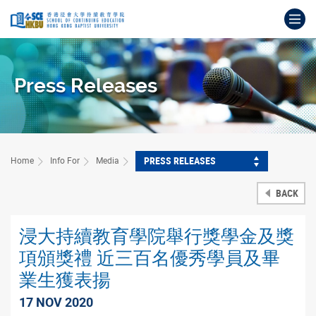
Skip
Op
to
main
Main
content
content
start
Press Releases
PRESS RELEASES
Home
Info For
Media
BACK
浸大持續教育學院舉行獎學金及獎
項頒獎禮 近三百名優秀學員及畢
業生獲表揚
17 NOV 2020