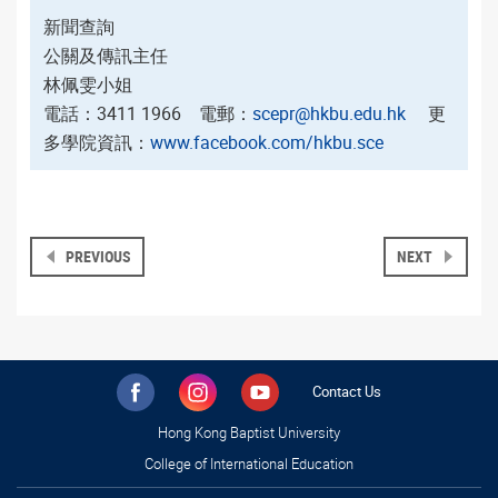
新聞查詢
公關及傳訊主任
林佩雯小姐
電話：3411 1966 電郵：
scepr@hkbu.edu.hk
更
多學院資訊：
www.facebook.com/hkbu.sce
PREVIOUS
NEXT
Contact Us
Hong Kong Baptist University
College of International Education