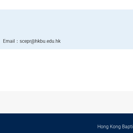
Email
：scepr@hkbu.edu.hk
Hong Kong Baptis