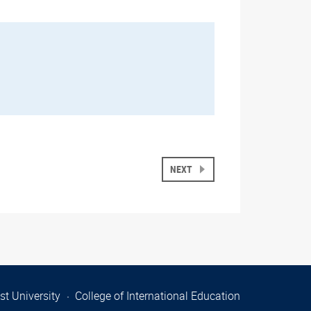
NEXT
t University
College of International Education