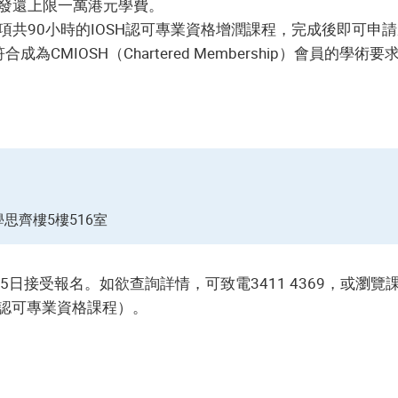
發還上限一萬港元學費。
時的IOSH認可專業資格增潤課程，完成後即可申請成為英國Instit
員，並符合成為CMIOSH（Chartered Membership）會員的學術要
思齊樓5樓516室
日接受報名。如欲查詢詳情，可致電3411 4369，或瀏覽
SH認可專業資格課程）。