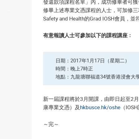
發還款項課程名單」內，成功修畢者可獲
修畢上述專業文憑課程的人士，可加修三項共90小
Safety and Health的Grad IOSH會
有意報讀人士可參加以下的課程講座﹕
日期：2017年1月17日（星期二）
時間：晚上7時正
地點：九龍塘聯福道34號香港浸會大學
新一屆課程將於3月開課，由即日起至2月5
康專業文憑）及
hkbusce.hk/oshe
（IO
～完～