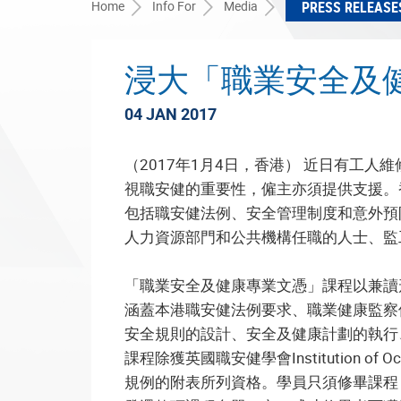
Home
Info For
Media
PRESS RELEASE
浸大「職業安全及健
04 JAN 2017
（2017年1月4日，香港） 近日有工
視職安健的重要性，僱主亦須提供支援。
包括職安健法例、安全管理制度和意外預
人力資源部門和公共機構任職的人士、監
「職業安全及健康專業文憑」課程以兼讀
涵蓋本港職安健法例要求、職業健康監察
安全規則的設計、安全及健康計劃的執行
課程除獲英國職安健學會Institution of
規例的附表所列資格。學員只須修畢課程