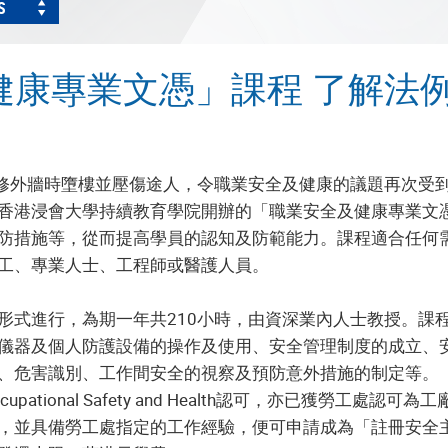
S
康專業文憑」課程 了解法例
人維修外牆時墮樓並壓傷途人，令職業安全及健康的議題再次
香港浸會大學持續教育學院開辦的「職業安全及健康專業文
防措施等，從而提高學員的認知及防範能力。課程適合任何
工、專業人士、工程師或醫護人員。
形式進行，為期一年共210小時，由資深業內人士教授。課
儀器及個人防護設備的操作及使用、安全管理制度的成立、
、危害識別、工作間安全的視察及預防意外措施的制定等。
 Occupational Safety and Health認可，亦已獲
，並具備勞工處指定的工作經驗，便可申請成為「註冊安全