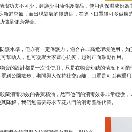
清潔功夫不可少，建議少用油性護膚品，使用含保濕成份為
充足新鮮空氣，而出現缺氧的後遺症，在除下口罩後可多做腹
助儲足健康彈藥。
級防護水準，但亦有一定保護力，適合在非高危環境使用，如
既可幫助人，也可凝聚大家齊心抗疫，起到正面鼓勵作用。
防疫物資的設計都是一次性使用，只是在物資短缺的情況下可
口罩到公園散步，期間與人保持社交距離，口罩是可以再重用
具備殺菌消毒功效的香薰精油，然而他們的消毒效果非常輕微
使其降解，我們無需要尋求五花八門的消毒產品代替。