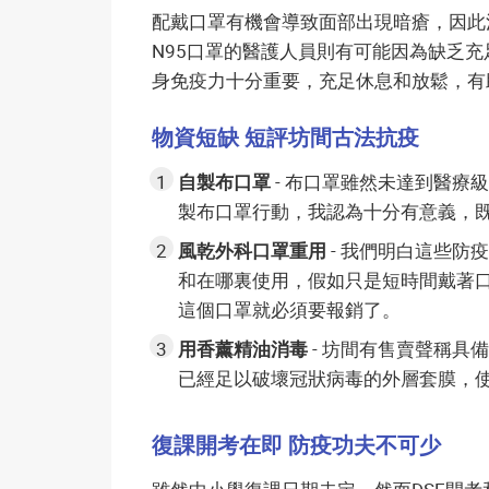
配戴口罩有機會導致面部出現暗瘡，因此
N95口罩的醫護人員則有可能因為缺乏
身免疫力十分重要，充足休息和放鬆，有
物資短缺 短評坊間古法抗疫
自製布口罩
- 布口罩雖然未達到醫療
製布口罩行動，我認為十分有意義，
風乾外科口罩重用
- 我們明白這些
和在哪裏使用，假如只是短時間戴著
這個口罩就必須要報銷了。
用香薰精油消毒
- 坊間有售賣聲稱
已經足以破壞冠狀病毒的外層套膜，
復課開考在即 防疫功夫不可少