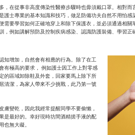
多，在從事非高度傳染性醫療步驟時也毋須戴口罩。相對而
是護士專業的基本知識和技巧，做足防備功夫自然不用怕感
便需要學習如何正確地穿上和除下保護衣，並必須通過相關
訓，例如講解預防及控制疾病感染、認識防護裝備、學習正
認知增加，自然會有相應的行為。除了在工
會有極高的要求， 例如護士因工作上對零感
定的區域卸除鞋及外套，回家要馬上除下所
居清潔，為家人帶來不少挑戰，此乃第一號
皮膚變乾，因此我經常提醒同學不要偷懶，
果是最好的。幸好現時坊間酒精搓手液的配
用也無大礙。