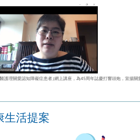
中以中醫護理關愛認知障礙症患者｣網上講座，為45周年誌慶打響頭炮，宣揚關
康生活提案