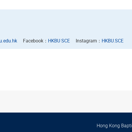
u.edu.hk
Facebook：
HKBU SCE
Instagram：
HKBU.SCE
Hong Kong Baptis