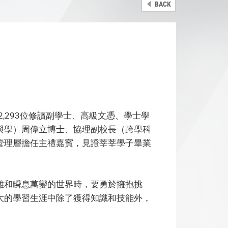
BACK
2,293位修讀副學士、高級文憑、學士學
與學）周偉立博士、協理副校長（跨學科
管理層擔任主禮嘉賓，見證莘莘學子畢業
雜和瞬息萬變的世界時，要勇於擁抱挑
大的學習生涯中除了獲得知識和技能外，