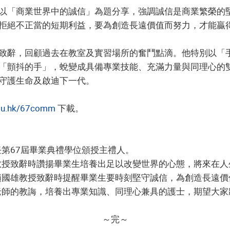
以「商業世界中的誠信」為題分享，強調誠信是商業繁榮的
拒絕不正當的短期利益，要為創造長遠價值而努力，才能贏
致辭，回顧過去在教室及實習場所的奮鬥點滴。他特別以「
「顫抖的手」，蛻變成具備專業技能、充滿力量與同理心的
守護生命及啟迪下一代。
edu.hk/67comm
下載。
授擔任第67屆畢業典禮學位頒授主禮人。
長鍾志杰教授致辭時讚揚畢業生培養出足以改變世界的心態，將來
員會主席趙國雄教授致辭時提醒畢業生要時刻堅守誠信，為創造長
子軒感謝老師的教誨，培養出專業知識、同理心兼具的護士，期望
～完～