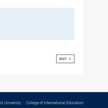
NEXT
t University
College of International Education