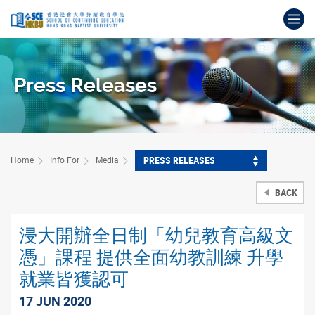
Skip
Op
to
main
Main
content
content
start
Press Releases
PRESS RELEASES
Home
Info For
Media
BACK
浸大開辦全日制「幼兒教育高級文
憑」課程 提供全面幼教訓練 升學
就業皆獲認可
17 JUN 2020