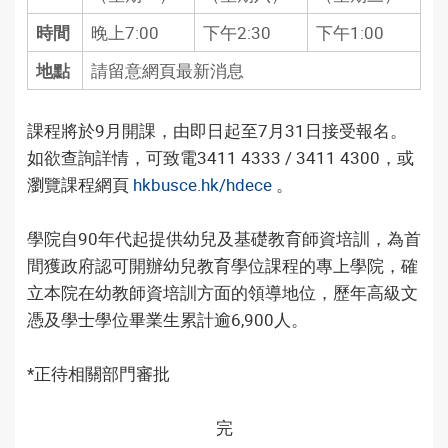
時間
晚上7:00
下午2:30
下午1:00
地點
請留意網頁最新消息
課程將於9月開課，由即日起至7月31日接受報名。
如欲查詢詳情，可致電3411 4333 / 3411 4300，或
瀏覽課程網頁
hkbusce.hk/hdece
。
學院自90年代起提供幼兒及基礎教育師資培訓，為首
間獲政府認可開辦幼兒教育學位課程的專上學院，確
立本院在幼教師資培訓方面的領導地位，歷年高級文
憑及學士學位畢業生累計逾6,900人。
*正待相關部門審批
完