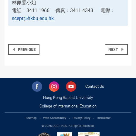
林佩雯小姐
電話：3411 1966
傳真：3411 4343
電郵：
scepr@hkbu.edu.hk
PREVIOUS
NEXT
Contact Us
Hong Kong Baptist University
College of International Education
Sitemap
Web Accessibility
Privacy Policy
Disclaimer
© 2026 SCE, HKBU. All Rights Reserved.