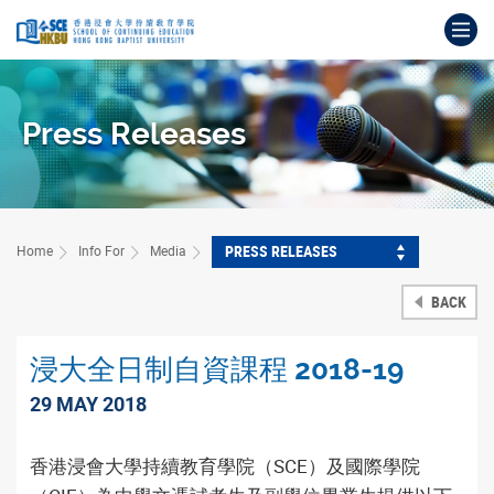
Skip
Op
to
main
Main
content
content
start
Press Releases
PRESS RELEASES
Home
Info For
Media
BACK
浸大全日制自資課程 2018-19
29 MAY 2018
香港浸會大學持續教育學院（SCE）及國際學院