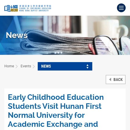
Skip
Op
to
main
Main
content
content
start
News
NEWS
Home
Events
BACK
Early Childhood Education
Students Visit Hunan First
Normal University for
Academic Exchange and