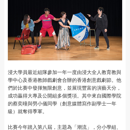
浸大學員最近組隊參加一年一度由浸大全人教育教與
學中心及香港教師戲劇會合辦的香港創意戲劇節。他
們於比賽中發揮無限創意，並展現豐富的演藝天分，
成功贏得大專及公開組多個獎項。其中來自國際學院
的蔡奕曈與勞小儀同學（創意媒體寫作副學士一年
級）就奪得季軍。
比賽今年踏入第八屆，主題為「潮流」，分小學組、