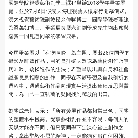
國際學院視覺藝術副學士課程舉辦2018學年畢業展
覽，並於7月6日假浸大傳理視藝大樓舉行開幕儀式。
浸大視覺藝術院副教授余偉聯博士、國際學院署理總
監梁萬如博士、畢業展策展老師劉學成先生均出席與
嘉賓一同見證同學的學習成果。
今屆畢業展以「有病呻吟」為主題，展出28位同學的
攝影及雕塑作品，目的是打破大眾認為藝術創作乃無
病呻吟、矯揉造作的想法；希望呈現出與自身和社會
議題息息相關的創作。同學在不斷學習及自我剖析的
過程中，透過藝術作品向現實生活提出種種反思與質
問，為自己一直執著的疑問找到釋放的出口。
劉學成老師表示：「所有參展作品都相當出色，同學
的整體水平極高。從事藝術創作並不容易，每個人的
天賦才能亦不同，但只要同學下定決心踏上創作之
路，拿出堅毅不屈的精神，一定能夠克服任何困難、