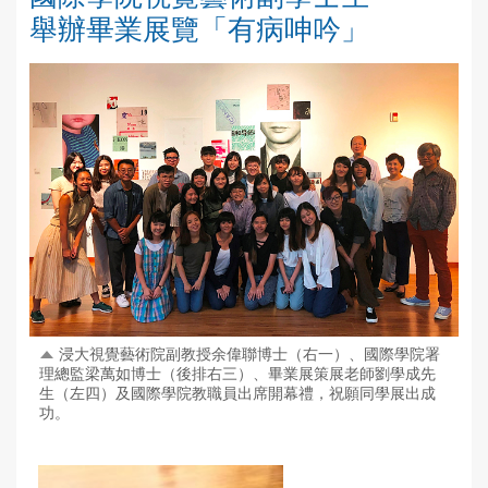
舉辦畢業展覽「有病呻吟」
浸大視覺藝術院副教授余偉聯博士（右一）、國際學院署
理總監梁萬如博士（後排右三）、畢業展策展老師劉學成先
生（左四）及國際學院教職員出席開幕禮，祝願同學展出成
功。