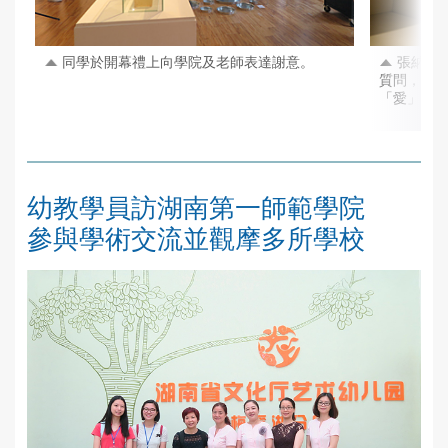
同學於開幕禮上向學院及老師表達謝意。
張納祈
質問，透
「愛」才
幼教學員訪湖南第一師範學院
參與學術交流並觀摩多所學校