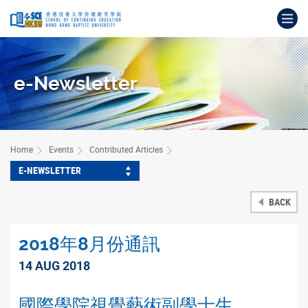
Skip
Op
to
main
Main
content
content
start
e-Newsletter
Home
Events
Contributed Articles
E-NEWSLETTER
BACK
2018年8月份通訊
14 AUG 2018
國際學院視覺藝術副學士生