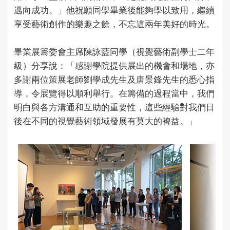
邁向成功。」他祝願同學畢業後能夠學以致用，繼續
享受藝術創作的樂趣之餘，不忘這兩年美好的時光。
畢業展籌委會主席陳詠藍同學（視覺藝術副學士二年
級）分享說：「感謝學院提供展出的機會和場地，亦
多謝兩位策展老師劉學成先生及唐景鋒先生的悉心指
導，令展覽得以順利舉行。在籌備的過程當中，我們
明白與各方溝通和互助的重要性，這些經驗對我們日
後在不同的視覺藝術領域發展有莫大的裨益。」