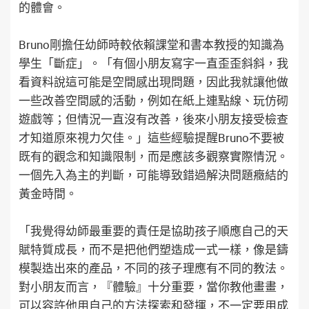
的體會。
Bruno剛擔任幼師時較依賴課堂和書本教授的知識為
學生「斷症」。「有個小朋友寫字一直歪歪斜斜，我
看資料說這可能是空間感出現問題，因此我就讓他做
一些改善空間感的活動，例如在紙上連點線、玩仿砌
遊戲等；但情況一直沒有改善，後來小朋友接受檢查
才知道原來視力欠佳。」這些經驗提醒Bruno不要被
既有的觀念和知識限制，而是應該多觀察實際情況。
一個先入為主的判斷，可能導致錯過解決問題癥結的
黃金時間。
「我覺得幼師最重要的責任是協助孩子順應自己的天
賦特質成長，而不是把他們塑造成一式一樣，像是鑄
模製造出來的產品，不同的孩子理應有不同的教法。
對小朋友而言，『體驗』十分重要，當你教他畫畫，
可以容許他用自己的方法探索和發揮，不一定要用成