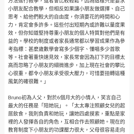
方法進行教學，或者會比較輕鬆，因為這樣只是要求
小朋友配合教學，但相反如果讓小朋友做選擇、自己
思考、給他們較大的自由度，你須要花的時間和心
力，肯定會多許多。這些付出短期內或許難以量度果
效，但你知道堅持尊重小朋友的個人特質對他們是有
益的。學校的制度或者家長通常都以學習成果作為參
考指標：甚麼歲數學會寫多少個字、懂唱多少首歌
等。社會著重快速見效，家長常會因為訂下的目標太
高而忽略了小朋友的細微進步，加上現在社會的攀比
心很重，都令小朋友承受很大壓力，可惜要扭轉這種
風氣的確很難。」
Bruno初為人父，對於6個月大的小情人，笑言自己
最大的任務是「陪她玩」。「太太專注照顧女兒的起
居飲食，我則負責和她玩，讓她四處摸索，重點是家
裡的人發揮各自的角色，互相合作去照顧她。現在的
教育制度下小朋友的功課壓力很大，父母很容易走向