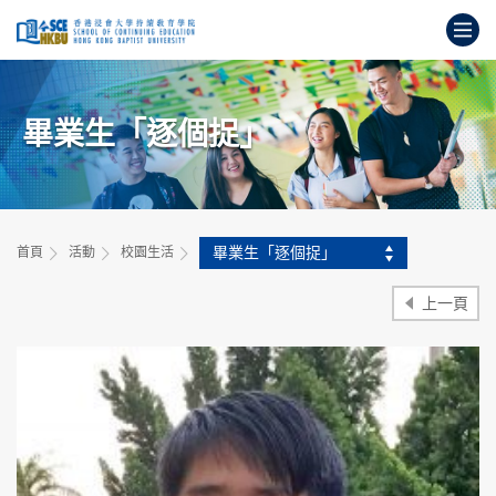
跳
打
到
主
開
要
始
內
主
容
畢業生「逐個捉」
要
內
容
畢業生「逐個捉」
首頁
活動
校園生活
上一頁