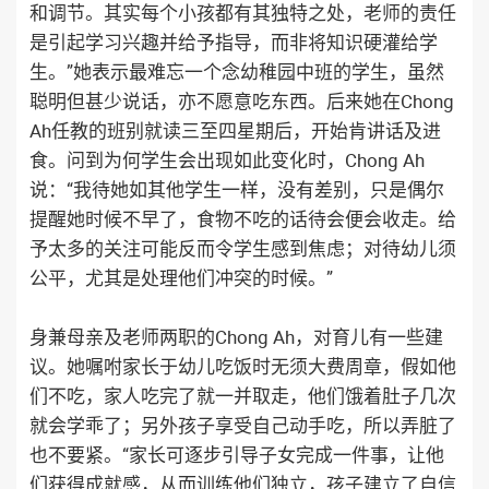
和调节。其实每个小孩都有其独特之处，老师的责任
是引起学习兴趣并给予指导，而非将知识硬灌给学
生。”她表示最难忘一个念幼稚园中班的学生，虽然
聪明但甚少说话，亦不愿意吃东西。后来她在Chong
Ah任教的班别就读三至四星期后，开始肯讲话及进
食。问到为何学生会出现如此变化时，Chong Ah
说：“我待她如其他学生一样，没有差别，只是偶尔
提醒她时候不早了，食物不吃的话待会便会收走。给
予太多的关注可能反而令学生感到焦虑；对待幼儿须
公平，尤其是处理他们冲突的时候。”
身兼母亲及老师两职的Chong Ah，对育儿有一些建
议。她嘱咐家长于幼儿吃饭时无须大费周章，假如他
们不吃，家人吃完了就一并取走，他们饿着肚子几次
就会学乖了；另外孩子享受自己动手吃，所以弄脏了
也不要紧。“家长可逐步引导子女完成一件事，让他
们获得成就感，从而训练他们独立，孩子建立了自信