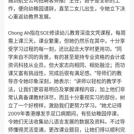
遇到航空公司招聘客务推广主任，由于是全职的工
作，便向幼稚园请辞，直至二女儿出生，令她立下决
心重返幼教界发展。
Chong Ah指在SCE修读幼儿教育深造文凭课程，每周
需上课三天，课业繁重，但她仍然乐在其中，十分享
受学习过程的每一刻，还比起念大学时更用功。“同
学来自不同的背景，有的甚至是持专业资格的会计或
资讯科技从业员，但大家志向相同、相处融洽；而功
课又富有挑战性，完成后很有满足感。”导师们的教
导亦令她印象深刻，她表示：“讲师以轻松的教学手
法，让我们更容易明白及掌握课程内容，加上他们非
常认真备课教材详尽，而且十分重视实习的部份，树
立了一个好榜样，激励我们更努力学习。”她尤记得
2009年香港爆发手足口病期间，有些幼稚园停课，
令她们无法收集幼儿语言发展的数据及资料。不过导
师懂得灵活变通，更改课业题目，让她们得以顺利完