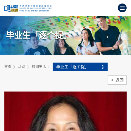
跳
打
到
主
开
要
始
内
主
容
毕业生「逐个捉」
要
内
容
毕业生「逐个捉」
首页
活动
校园生活
返回