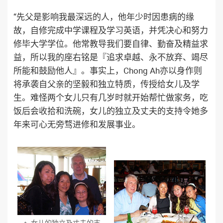
“先父是影响我最深远的人，他年少时因患病的缘
故，自修完成中学课程及学习英语，并凭决心和努力
修毕大学学位。他常教导我们要自律、勤奋及精益求
益，所以我的座右铭是『追求卓越、永不放弃、竭尽
所能和鼓励他人』。事实上，Chong Ah亦以身作则
将承袭自父亲的坚毅和独立特质，传授给女儿及学
生。难怪两个女儿只有几岁时就开始帮忙做家务，吃
饭后会收拾和洗碗，女儿的独立及丈夫的支持令她多
年来可心无旁骛进修和发展事业。
女儿的独立及丈夫的支