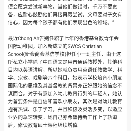
便会愿意尝试新事物。当他们做错时，千万不要责
备，应耐心鼓励他们再接再厉尝试。父母要对子女有
信心，因为每个孩子都有他们表现出色的领域。”
最近Chong Ah告别任职了七年的香港基督教青年会
国际幼稚园，加入新成立的SWCS Christian
School(新会商会基信学校)担任小一班主任，由于这
所私立小学除了中国语文是用普通话教授外，其他科
目均以英语讲解，所以她就负责用英语任教数学、科
学、宗教、戏剧等六个科目。她表示学校培育小朋友
国际化的思维及其基督教的背景亦正好跟她的信念不
谋而合。对于有意加入幼儿教育行列的年轻人，她认
为首要条件是自信和喜欢小朋友，其次是对幼儿教育
抱有热诚、乐于学习，并且积极及灵活多变，以适应
业界的急速转变。她自己亦希望待新工作上了轨道
后，修读教育硕士课程继续增值。