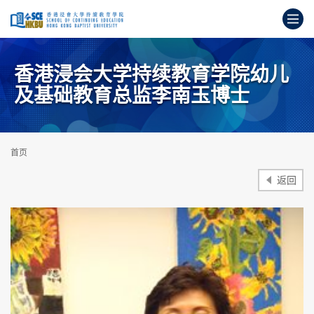
跳
打
到
主
开
要
始
内
香港浸会大学持续教育学院幼儿
主
容
要
及基础教育总监李南玉博士
内
容
首页
返回