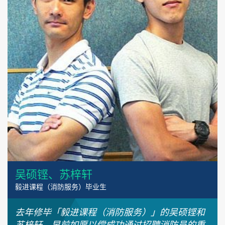
吴硕铿、苏梓轩
毅进课程（消防服务）毕业生
去年修毕「毅进课程（消防服务）」的吴硕铿和
苏梓轩，早前如愿以偿成功通过招聘消防员的重