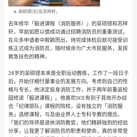
吴硕铿(左)及苏梓轩。
去年修毕「毅进课程（消防服务）」的吴硕铿和苏梓
轩，早前如愿以偿成功通过招聘消防员的重重测试，
在众多申请者中脱颖而出，待完成体检后就可接受训
练正式成为消防员，随时候命为广大市民服务，发挥
救急扶危的精神。
28岁的吴硕铿本来是全职运动教练，工作了一段日子
后，开始仔细忖量事业的发展方向。考虑到自己的性
格与专长，他决定投身消防工作，并于两年前重返校
园修读「毅进课程」。他喜欢SCE有别于其他开办综
合「纪律部队」课程的院校，设有独立的「消防服
务」选修课程，与及由业界人士专科专教的理念。
「我们的导师是退休消防教官，他们精辟独到的经验
分享，让我更了解消防员的职责和使命，真的非常受