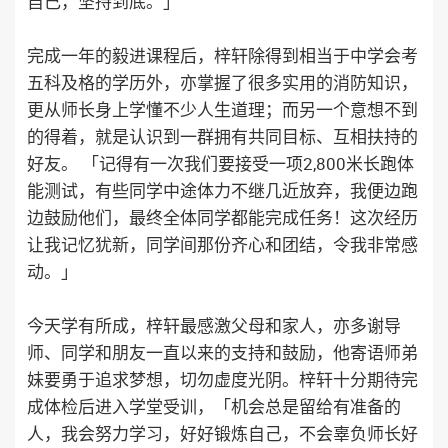
自己，坚持到底。」
完成一年的毅进课程后，梓轩除得到相当于中学会考
五科及格的学历外，亦掌握了很多实用的消防知识，
更从师长身上学懂不少人生道理；而另一个意想不到
的得着，就是认识到一群拥有共同目标、互相扶持的
好友。 「记得有一次我们要接受一项2,800米长跑体
能测试，有些同学中途体力不继几近放弃，我便边跑
边鼓励他们，最终全体同学都能完成任务！这次经历
让我记忆犹新，同学间那份齐心和团结，令我非常感
动。」
今天学有所成，梓轩最感激父母和家人，亦多谢导
师、同学和朋友一直以来的支持和鼓励，他寄语师弟
妹要勇于追求梦想，切勿虚度光阴。梓轩十分期待完
成体检后进入学堂受训，「机会总是留给有准备的
人，我会努力学习，好好锻炼自己，不会辜负师长好