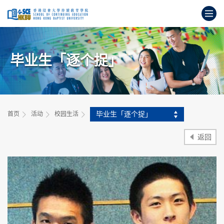
跳
打
到
主
开
要
始
内
主
容
毕业生「逐个捉」
要
内
容
毕业生「逐个捉」
首页
活动
校园生活
返回