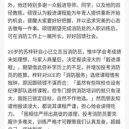
外，他还特别多谢一众毅进导师、同学，以及他的田
径教练。硕铿认为毅进课程能为年青人提供重新开始
的机会，提醒大家要好好把握，并以追求完美的心态
去做每一件事。硕铿期望完成消防处的入职训练后，
可在消防工作上一展所长，好好回馈社会。
20岁的苏梓轩自小已立志当消防员，惟中学会考成绩
未如理想，与家人商量后，决定报读浸大的「毅进课
程」，期望借此弥补学历上的不足，并增加投考消防
员的胜算。梓轩对SCE的「消防服务」选修课程情有
独钟，原因跟硕铿不谋而合：「虽然有些院校也设有
纪律部队选修课程，但专门提供消防培训的就只有浸
大，我既已锁定目标，自然不作他选。」然而朋友知
道他报读浸大，都说其课程严谨，担心他会读得吃
力。 「我相信严师出高徒的道理，投考消防员要克
服许多难关，训练严格才可鞭策我们认真发奋，超越