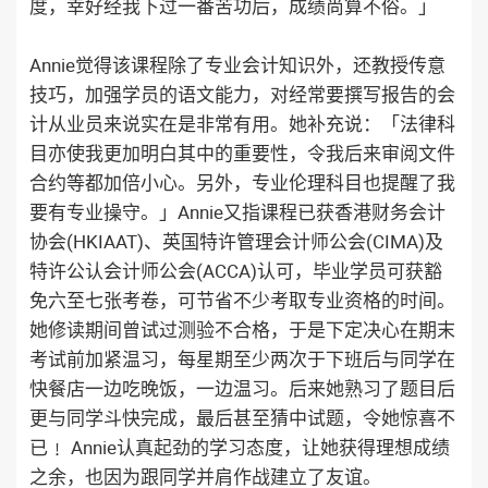
度，幸好经我下过一番苦功后，成绩尚算不俗。」
Annie觉得该课程除了专业会计知识外，还教授传意
技巧，加强学员的语文能力，对经常要撰写报告的会
计从业员来说实在是非常有用。她补充说：「法律科
目亦使我更加明白其中的重要性，令我后来审阅文件
合约等都加倍小心。另外，专业伦理科目也提醒了我
要有专业操守。」Annie又指课程已获香港财务会计
协会(HKIAAT)、英国特许管理会计师公会(CIMA)及
特许公认会计师公会(ACCA)认可，毕业学员可获豁
免六至七张考卷，可节省不少考取专业资格的时间。
她修读期间曾试过测验不合格，于是下定决心在期末
考试前加紧温习，每星期至少两次于下班后与同学在
快餐店一边吃晚饭，一边温习。后来她熟习了题目后
更与同学斗快完成，最后甚至猜中试题，令她惊喜不
已﹗ Annie认真起劲的学习态度，让她获得理想成绩
之余，也因为跟同学并肩作战建立了友谊。