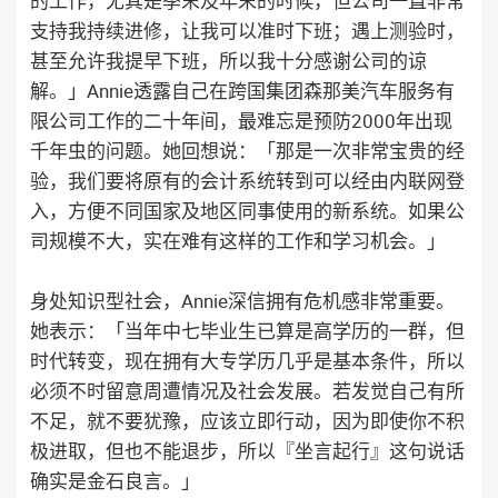
的工作，尤其是季末及年末的时候，但公司一直非常
支持我持续进修，让我可以准时下班；遇上测验时，
甚至允许我提早下班，所以我十分感谢公司的谅
解。」Annie透露自己在跨国集团森那美汽车服务有
限公司工作的二十年间，最难忘是预防2000年出现
千年虫的问题。她回想说：「那是一次非常宝贵的经
验，我们要将原有的会计系统转到可以经由内联网登
入，方便不同国家及地区同事使用的新系统。如果公
司规模不大，实在难有这样的工作和学习机会。」
身处知识型社会，Annie深信拥有危机感非常重要。
她表示：「当年中七毕业生已算是高学历的一群，但
时代转变，现在拥有大专学历几乎是基本条件，所以
必须不时留意周遭情况及社会发展。若发觉自己有所
不足，就不要犹豫，应该立即行动，因为即使你不积
极进取，但也不能退步，所以『坐言起行』这句说话
确实是金石良言。」