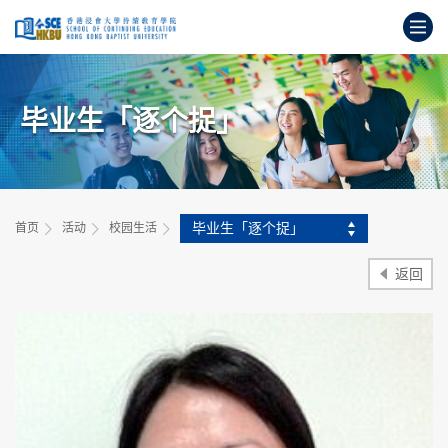
跳
打
到
主
开
要
始
内
主
容
毕业生「逐个捉」
要
内
容
毕业生「逐个捉」
首页
活动
校园生活
返回