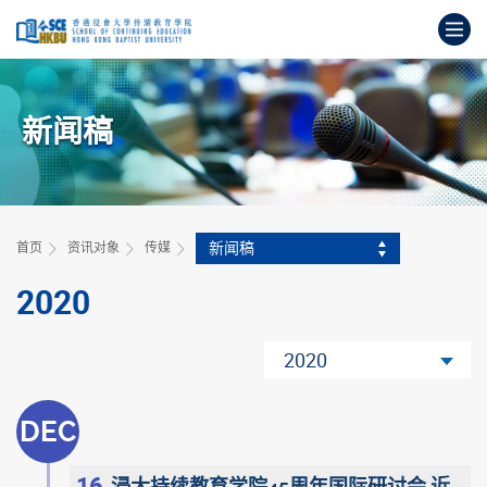
跳
打
到
主
开
要
始
内
主
容
新闻稿
要
内
容
新闻稿
首页
资讯对象
传媒
2020
2020
DEC
16