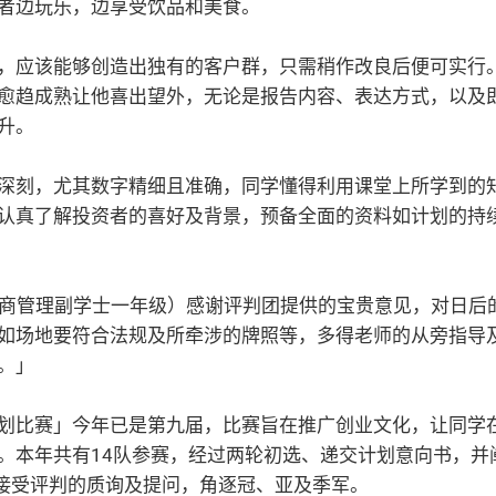
者边玩乐，边享受饮品和美食。
，应该能够创造出独有的客户群，只需稍作改良后便可实行
愈趋成熟让他喜出望外，无论是报告内容、表达方式，以及
升。
深刻，尤其数字精细且准确，同学懂得利用课堂上所学到的
认真了解投资者的喜好及背景，预备全面的资料如计划的持
恩同学（工商管理副学士一年级）感谢评判团提供的宝贵意见，对
如场地要符合法规及所牵涉的牌照等，多得老师的从旁指导
。」
业计划比赛」今年已是第九届，比赛旨在推广创业文化，让同
。本年共有14队参赛，经过两轮初选、递交计划意向书，并
场接受评判的质询及提问，角逐冠、亚及季军。