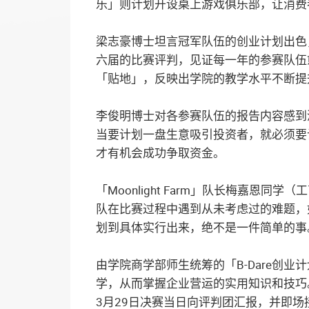
乐」则计划开设桌上游戏俱乐部，让消费
梁志豪博士坦言冠军队伍的创业计划出色
六届的比赛评判，见证每一年的参赛队伍
「贴地」，反映出学院的教学水平不断提
李俊明博士对各参赛队伍的报告内容感到
当要计划一盘生意吸引投资者，就必须要
才有机会成功争取资金。
「Moonlight Farm」队长梅嘉
队在比赛过程中遇到从未考虑过的难题，
划到具体实行出来，绝不是一件简单的事
由学院商学部师生统筹的「B-Dare创
学，从而掌握企业营运的实用知识和技巧
3月29日决赛当日向评判团汇报，并即