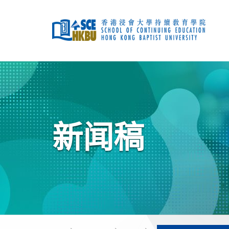
跳
到
主
要
内
容
开
始
主
要
内
容
新闻稿